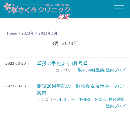
toggle
naviga
Home
>
2023年
> 2023年3月
3月, 2023年
🍒孫の手だより3月号🍒
2023-03-20 ：
カテゴリー:
取材
,
神経難病
,
院内ブログ
開設20周年記念・勉強会＆展示会 のご
2023-03-03 ：
案内
カテゴリー:
セミナー・勉強会・懇親会
,
神経難病
,
院内ブログ