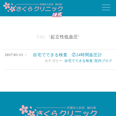
toggle
naviga
TAG
‘起立性低血圧’
自宅でできる検査 ②24時間血圧計
2017-01-11 ：
カテゴリー:
自宅でできる検査
,
院内ブログ