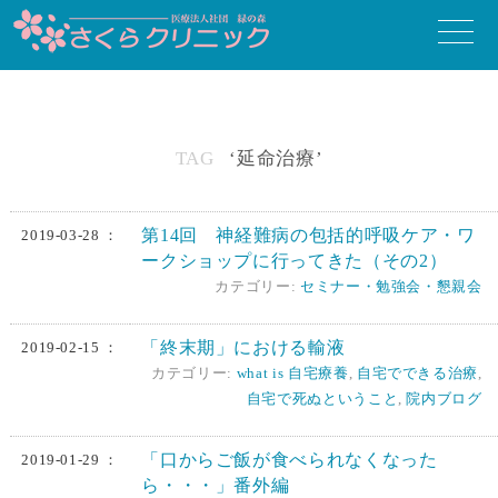
toggle
naviga
TAG
‘延命治療’
第14回 神経難病の包括的呼吸ケア・ワ
2019-03-28 ：
ークショップに行ってきた（その2）
カテゴリー:
セミナー・勉強会・懇親会
「終末期」における輸液
2019-02-15 ：
カテゴリー:
what is 自宅療養
,
自宅でできる治療
,
自宅で死ぬということ
,
院内ブログ
「口からご飯が食べられなくなった
2019-01-29 ：
ら・・・」番外編