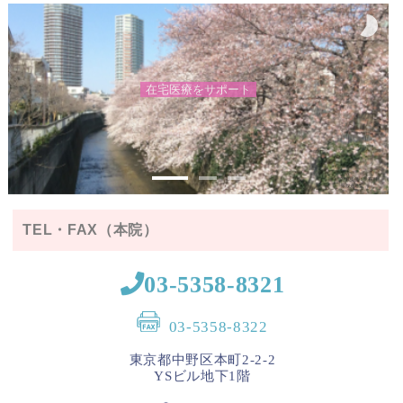
在
宅
医
療
を
サ
ポ
ー
ト
写真提供：© 石川
県観光連盟
TEL・FAX（本院）
03-5358-8321
03-5358-8322
東京都中野区本町2-2-2
YSビル地下1階