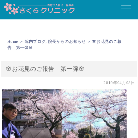
toggle
naviga
Home
＞
院内ブログ
,
院長からのお知らせ
＞ 🌸お花見のご報
告 第一弾🌸
🌸お花見のご報告 第一弾🌸
2019年04月08日