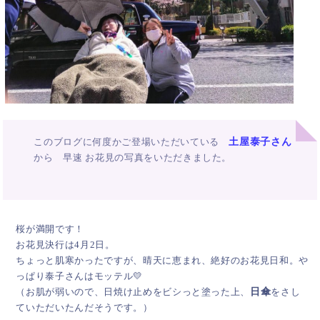
このブログに何度かご登場いただいている
土屋泰子さん
から 早速 お花見の写真をいただきました。
桜が満開です！
お花見決行は4月2日。
ちょっと肌寒かったですが、晴天に恵まれ、絶好のお花見日和。や
っぱり泰子さんはモッテル💛
（お肌が弱いので、日焼け止めをビシっと塗った上、
日傘
をさし
ていただいたんだそうです。）