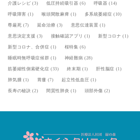
介護レシピ
(3)
低圧持続吸引器
(6)
呼吸器
(14)
呼吸障害
(1)
喉頭閑散麻痺
(1)
多系統萎縮症
(10)
尊厳死
(7)
延命治療
(3)
意思伝達装置
(1)
意思決定支援
(3)
接触確認アプリ
(1)
新型コロナ
(1)
新型コロナ、合併症
(1)
桜特集
(6)
睡眠時無呼吸症候群
(1)
神経難病
(28)
筋萎縮性側索硬化症
(33)
終末期
(1)
肝性脳症
(1)
肺気腫
(1)
胃瘻
(7)
起立性低血圧
(1)
長寿の秘訣
(2)
間質性肺炎
(1)
頭部外傷
(2)