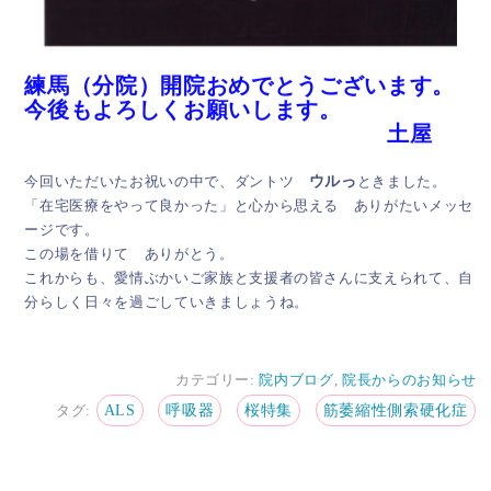
練馬（分院）開院おめでとうございます。
今後もよろしくお願いします。
土屋
今回いただいたお祝いの中で、ダントツ
ウルっ
ときました。
「在宅医療をやって良かった」と心から思える ありがたいメッセ
ージです。
この場を借りて ありがとう。
これからも、愛情ぶかいご家族と支援者の皆さんに支えられて、自
分らしく日々を過ごしていきましょうね。
カテゴリー:
院内ブログ
,
院長からのお知らせ
タグ:
ALS
呼吸器
桜特集
筋萎縮性側索硬化症