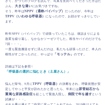
さて、かつてのブログを読んで、写真を見比べてくださった方はた
ぶん、
大きな違い
にお気づきですね。
そう、昨年は
NPPV（通称バイパップ）
だったのが、今年は
TPPV（いわゆる呼吸器）
になったので、お顔がすっきりしてい
ます。
昨年NPPV（バイパップ）で頑張っていたころは、痰詰まりによる
急変を繰り返し、なかなかソーゼツでした。相当ヤバイのだけでも
7回・・・。
一度も緊急搬送せずに済んだのは、私たちも頑張ったけど、本人の
根性がすごかったのと、やっぱり
「モッテル」
のです。
詳細は下記を参照☟
「呼吸器の選択に悩むとき（土屋さん）」
悩んだ挙句、9月に
TPPV（呼吸器）
の決断をされ、呼吸状態が安
定してやっと平安が訪れたかと思ったら、年末には
尿管結石から
重篤な尿路感染症
を起こして緊急入院し、
病院で年を越す
という
試練が・・・。
それも乗り越えてご自宅に戻ってこられてから、2019年はとても