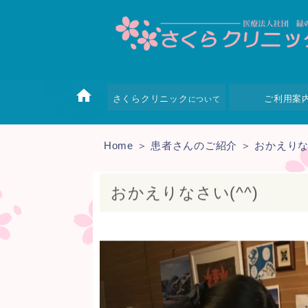
さくらクリニック
ご利用案
について
Home
＞
患者さんのご紹介
＞ おかえりなさ
おかえりなさい(^^)