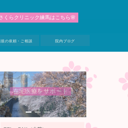
さ
く
ら
ク
リ
ニ
ッ
ク
練
馬
は
こ
ち
ら
🌸
新規の依頼・ご相談
院内ブログ
2
4
時
間
体
制
写真提供：
© 石川県観
光連盟