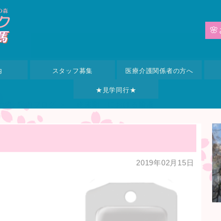
🌸
内
スタッフ募集
医療介護関係者の方へ
★見学同行★
治療
,
院内ブログ
＞ 「終末期」における輸液
2019年02月15日