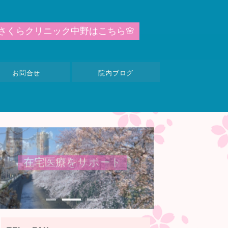
さ
く
ら
ク
リ
ニ
ッ
ク
中
野
は
こ
ち
ら
🌸
お問合せ
院内ブログ
2
4
時
間
体
制
写真提供：
© 石川県観
光連盟