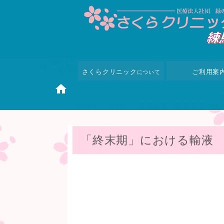
さくらクリニック
ご利用案
について
Home
＞
what is 自宅療養
,
自宅でできる
「終末期」における輸液