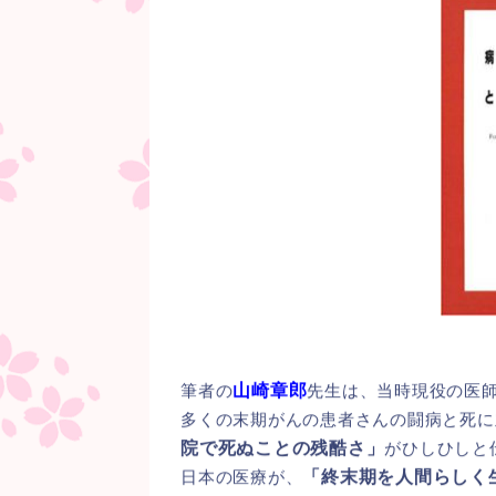
筆者の
山崎章郎
先生は、当時現役の医
多くの末期がんの患者さんの闘病と死に
院で死ぬことの残酷さ」
がひしひしと
日本の医療が、
「終末期を人間らしく