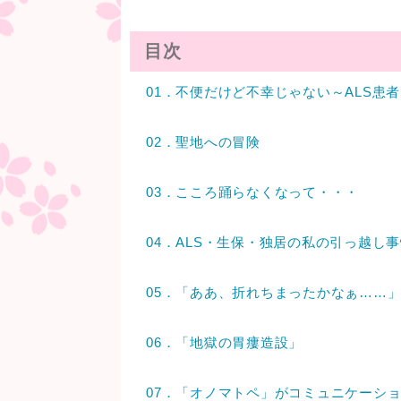
目次
01．不便だけど不幸じゃない～ALS患
02．聖地への冒険
03．こころ踊らなくなって・・・
04．ALS・生保・独居の私の引っ越し
05．「ああ、折れちまったかなぁ……
06．「地獄の胃瘻造設」
07．「オノマトペ」がコミュニケーシ