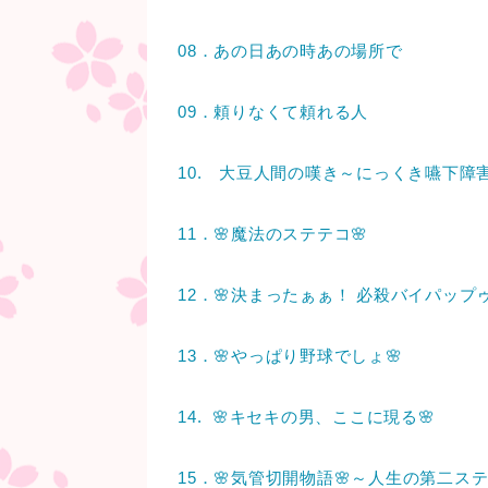
08．あの日あの時あの場所で
09．頼りなくて頼れる人
10. 大豆人間の嘆き～にっくき嚥下障
11．🌸魔法のステテコ🌸
12．🌸決まったぁぁ！ 必殺バイパップ
13．🌸やっぱり野球でしょ🌸
14. 🌸キセキの男、ここに現る🌸
15．🌸気管切開物語🌸～人生の第二