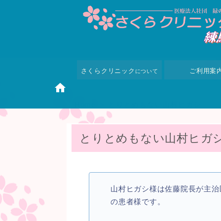
さくらクリニック
ご利用案
について
Home
＞ とりとめもない山村ヒガシ
とりとめもない山村ヒガ
山村ヒガシ様は佐藤院長が主治
の患者様です。