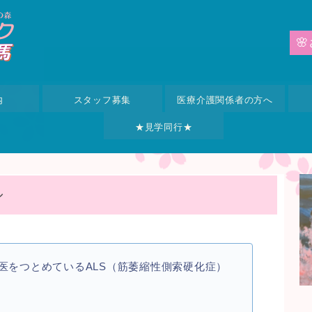
🌸
内
スタッフ募集
医療介護関係者の方へ
★見学同行★
シ
医をつとめているALS（筋萎縮性側索硬化症）