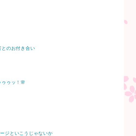
害とのお付き合い
ゥゥゥッ！🌸
ステージといこうじゃないか