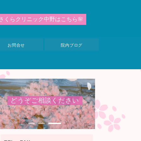
さ
く
ら
ク
リ
ニ
ッ
ク
中
野
は
こ
ち
ら
🌸
お問合せ
院内ブログ
ど
う
ぞ
ご
相
談
く
だ
さ
い
写真提供：
© 石川県観
光連盟