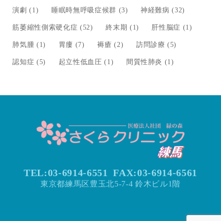
演劇
(1)
睡眠時無呼吸症候群
(3)
神経難病
(32)
筋萎縮性側索硬化症
(52)
終末期
(1)
肝性脳症
(1)
肺気腫
(1)
胃瘻
(7)
褥瘡
(2)
訪問診療
(5)
認知症
(5)
起立性低血圧
(1)
間質性肺炎
(1)
TEL:03-6914-6551
FAX:
03-6914-6561
東京都練馬区豊玉北5-7-4 鈴木ビル1階