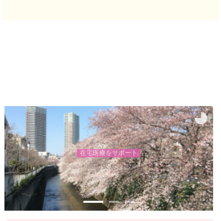
在
宅
医
療
を
サ
ポ
ー
ト
写真提供：© 石川
県観光連盟