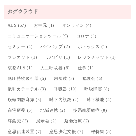
タグクラウド
ALS
(57)
お中元
(1)
オンライン
(4)
コミュニケーションツール
(9)
コロナ
(1)
セミナー
(4)
バイパップ
(2)
ボトックス
(1)
ラジカット
(1)
リハビリ
(1)
レッツチャット
(1)
京都ALS
(1)
人工呼吸器
(6)
仕事
(1)
低圧持続吸引器
(6)
内視鏡
(2)
勉強会
(6)
吸引カテーテル
(3)
呼吸器
(19)
呼吸障害
(8)
喉頭開散麻痺
(3)
嚥下内視鏡
(2)
嚥下機能
(4)
在宅療養
(5)
地域連携
(2)
多系統萎縮症
(8)
尊厳死
(3)
展示会
(2)
延命治療
(2)
意思伝達装置
(7)
意思決定支援
(7)
桜特集
(3)