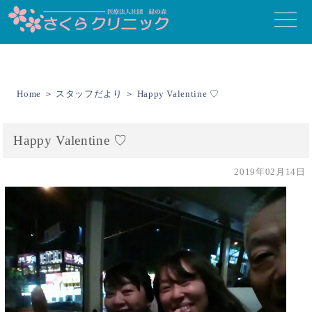
toggle
naviga
Home
＞
スタッフだより
＞ Happy Valentine ♡
Happy Valentine ♡
2019年02月14日