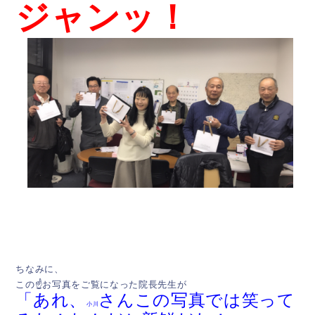
ジャンッ！
ちなみに、
この☝お写真をご覧になった院長先生が
「あれ、
さん
この写真では笑って
小川