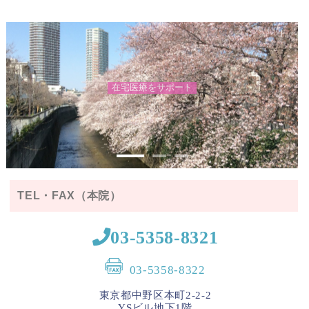
在
宅
医
療
を
サ
ポ
ー
ト
写真提供：© 石川
県観光連盟
TEL・FAX（本院）
03-5358-8321
03-5358-8322
東京都中野区本町2-2-2
YSビル地下1階