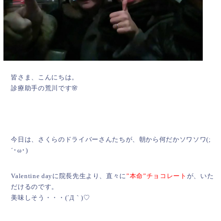
皆さま、こんにちは。
診療助手の荒川です🌸
今日は、さくらのドライバーさんたちが、朝から何だかソワソワ(;
´･ω･)
Valentine dayに院長先生より、直々に
”本命”チョコレート
が、いた
だけるのです。
美味しそう・・・(´Д｀)♡