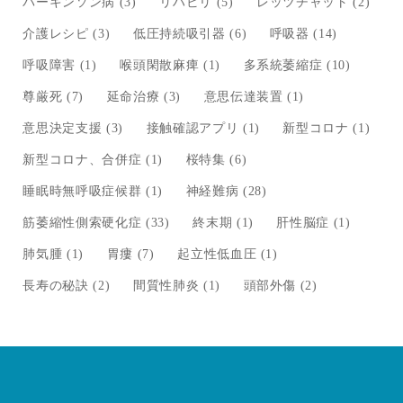
パーキンソン病
(3)
リハビリ
(5)
レッツチャット
(2)
介護レシピ
(3)
低圧持続吸引器
(6)
呼吸器
(14)
呼吸障害
(1)
喉頭閑散麻痺
(1)
多系統萎縮症
(10)
尊厳死
(7)
延命治療
(3)
意思伝達装置
(1)
意思決定支援
(3)
接触確認アプリ
(1)
新型コロナ
(1)
新型コロナ、合併症
(1)
桜特集
(6)
睡眠時無呼吸症候群
(1)
神経難病
(28)
筋萎縮性側索硬化症
(33)
終末期
(1)
肝性脳症
(1)
肺気腫
(1)
胃瘻
(7)
起立性低血圧
(1)
長寿の秘訣
(2)
間質性肺炎
(1)
頭部外傷
(2)